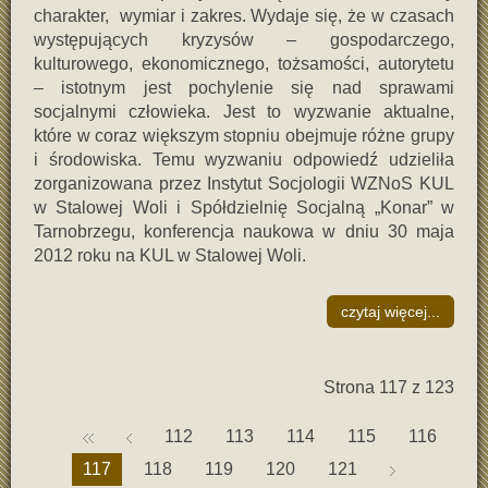
charakter, wymiar i zakres. Wydaje się, że w czasach
występujących kryzysów – gospodarczego,
kulturowego, ekonomicznego, tożsamości, autorytetu
– istotnym jest pochylenie się nad sprawami
socjalnymi człowieka. Jest to wyzwanie aktualne,
które w coraz większym stopniu obejmuje różne grupy
i środowiska. Temu wyzwaniu odpowiedź udzieliła
zorganizowana przez Instytut Socjologii WZNoS KUL
w Stalowej Woli i Spółdzielnię Socjalną „Konar” w
Tarnobrzegu, konferencja naukowa w dniu 30 maja
2012 roku na KUL w Stalowej Woli.
czytaj więcej...
Strona 117 z 123
112
113
114
115
116
117
118
119
120
121