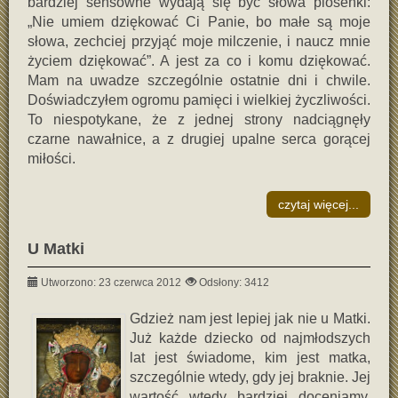
bardziej sensowne wydają się być słowa piosenki:
„Nie umiem dziękować Ci Panie, bo małe są moje
słowa, zechciej przyjąć moje milczenie, i naucz mnie
życiem dziękować”. A jest za co i komu dziękować.
Mam na uwadze szczególnie ostatnie dni i chwile.
Doświadczyłem ogromu pamięci i wielkiej życzliwości.
To niespotykane, że z jednej strony nadciągnęły
czarne nawałnice, a z drugiej upalne serca gorącej
miłości.
czytaj więcej...
U Matki
Utworzono: 23 czerwca 2012
Odsłony: 3412
Gdzież nam jest lepiej jak nie u Matki.
Już każde dziecko od najmłodszych
lat jest świadome, kim jest matka,
szczególnie wtedy, gdy jej braknie. Jej
wartość wtedy bardziej doceniamy.