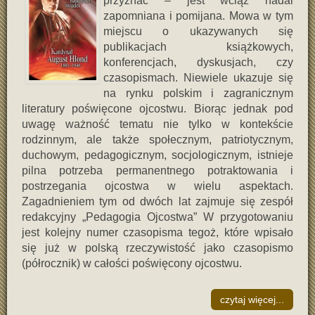
przyznać – jest wciąż nadal
zapomniana i pomijana. Mowa w tym
miejscu o ukazywanych się
publikacjach książkowych,
konferencjach, dyskusjach, czy
czasopismach. Niewiele ukazuje się
na rynku polskim i zagranicznym
literatury poświęcone ojcostwu. Biorąc jednak pod
uwagę ważność tematu nie tylko w kontekście
rodzinnym, ale także społecznym, patriotycznym,
duchowym, pedagogicznym, socjologicznym, istnieje
pilna potrzeba permanentnego potraktowania i
postrzegania ojcostwa w wielu aspektach.
Zagadnieniem tym od dwóch lat zajmuje się zespół
redakcyjny „Pedagogia Ojcostwa” W przygotowaniu
jest kolejny numer czasopisma tegoż, które wpisało
się już w polską rzeczywistość jako czasopismo
(półrocznik) w całości poświęcony ojcostwu.
czytaj więcej...