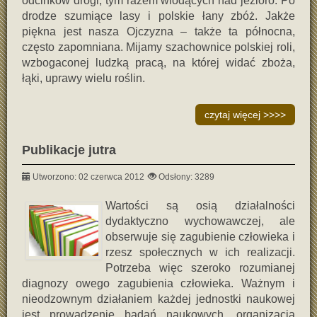
odcinków drogi, tym razem wiodących nad jezioro. Po
drodze szumiące lasy i polskie łany zbóż. Jakże
piękna jest nasza Ojczyzna – także ta północna,
często zapomniana. Mijamy szachownice polskiej roli,
wzbogaconej ludzką pracą, na której widać zboża,
łąki, uprawy wielu roślin.
czytaj więcej >>>>
Publikacje jutra
Utworzono: 02 czerwca 2012
Odsłony: 3289
Wartości są osią działalności
dydaktyczno wychowawczej, ale
obserwuje się zagubienie człowieka i
rzesz społecznych w ich realizacji.
Potrzeba więc szeroko rozumianej
diagnozy owego zagubienia człowieka. Ważnym i
nieodzownym działaniem każdej jednostki naukowej
jest prowadzenie badań naukowych, organizacja