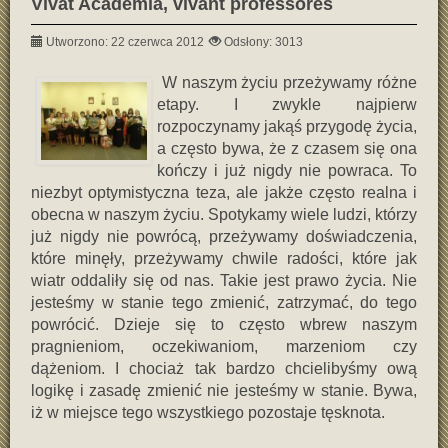
Vivat Academia, vivant professores
Utworzono: 22 czerwca 2012
Odsłony: 3013
W naszym życiu przeżywamy różne
etapy. I zwykle najpierw
rozpoczynamy jakąś przygodę życia,
a często bywa, że z czasem się ona
kończy i już nigdy nie powraca. To
niezbyt optymistyczna teza, ale jakże często realna i
obecna w naszym życiu. Spotykamy wiele ludzi, którzy
już nigdy nie powrócą, przeżywamy doświadczenia,
które minęły, przeżywamy chwile radości, które jak
wiatr oddaliły się od nas. Takie jest prawo życia. Nie
jesteśmy w stanie tego zmienić, zatrzymać, do tego
powrócić. Dzieje się to często wbrew naszym
pragnieniom, oczekiwaniom, marzeniom czy
dążeniom. I chociaż tak bardzo chcielibyśmy ową
logikę i zasadę zmienić nie jesteśmy w stanie. Bywa,
iż w miejsce tego wszystkiego pozostaje tęsknota.