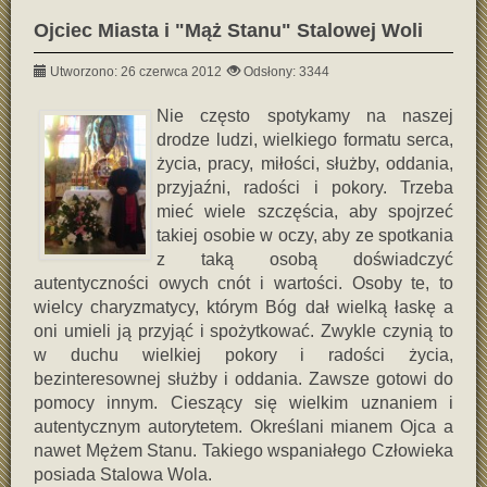
Ojciec Miasta i "Mąż Stanu" Stalowej Woli
Utworzono: 26 czerwca 2012
Odsłony: 3344
Nie często spotykamy na naszej
drodze ludzi, wielkiego formatu serca,
życia, pracy, miłości, służby, oddania,
przyjaźni, radości i pokory. Trzeba
mieć wiele szczęścia, aby spojrzeć
takiej osobie w oczy, aby ze spotkania
z taką osobą doświadczyć
autentyczności owych cnót i wartości. Osoby te, to
wielcy charyzmatycy, którym Bóg dał wielką łaskę a
oni umieli ją przyjąć i spożytkować. Zwykle czynią to
w duchu wielkiej pokory i radości życia,
bezinteresownej służby i oddania. Zawsze gotowi do
pomocy innym. Cieszący się wielkim uznaniem i
autentycznym autorytetem. Określani mianem Ojca a
nawet Mężem Stanu. Takiego wspaniałego Człowieka
posiada Stalowa Wola.