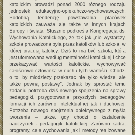
katolickim prowadzi ponad 2000 różnego rodzaju
jednostek edukacyjno-opiekuńczo-wychowawczych.
Podobną tendencję powstawania placówek
katolickich zauważa się także w innych krajach
Europy i świata. Słusznie podkreśla Kongregacja ds.
Wychowania Katolickiego, że tak jak „nie wystarczy,
szkoła prowadzona była przez katolików lub szkoła, w
której pracują katolicy. Dziś to ma być szkoła, która
jest uformowana według mentalności katolickiej i chce
przekazywać wartości katolickie, wychowywać
całościowo człowieka w duchu tych wartości. Chodzi
o to, by młodzieży przekazać nie tylko wiedzę, ale
także pewną postawę". Jednak by sprostać temu
zadaniu potrzeba dziś nowego spojrzenia na sprawy
pedagogiki, przygotowania przyszłych pedagogów,
formacji ich zarówno intelektualnej jak i duchowej.
Potrzeba nowego spojrzenia obiektywnego z myślą
tworzenia – także, gdy chodzi o kształcenie
nauczycieli - pedagogiki katolickiej. Zarówno kadra,
programy, cele wychowania jak i metody realizowane