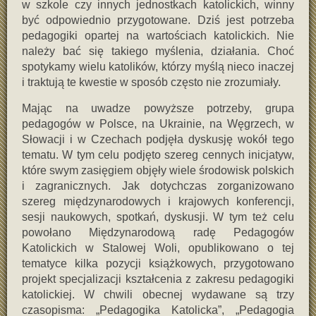
w szkole czy innych jednostkach katolickich, winny
być odpowiednio przygotowane. Dziś jest potrzeba
pedagogiki opartej na wartościach katolickich. Nie
należy bać się takiego myślenia, działania. Choć
spotykamy wielu katolików, którzy myślą nieco inaczej
i traktują te kwestie w sposób często nie zrozumiały.
Mając na uwadze powyższe potrzeby, grupa
pedagogów w Polsce, na Ukrainie, na Węgrzech, w
Słowacji i w Czechach podjęła dyskusję wokół tego
tematu. W tym celu podjęto szereg cennych inicjatyw,
które swym zasięgiem objęły wiele środowisk polskich
i zagranicznych. Jak dotychczas zorganizowano
szereg międzynarodowych i krajowych konferencji,
sesji naukowych, spotkań, dyskusji. W tym też celu
powołano Międzynarodową radę Pedagogów
Katolickich w Stalowej Woli, opublikowano o tej
tematyce kilka pozycji książkowych, przygotowano
projekt specjalizacji kształcenia z zakresu pedagogiki
katolickiej. W chwili obecnej wydawane są trzy
czasopisma: „Pedagogika Katolicka”, „Pedagogia