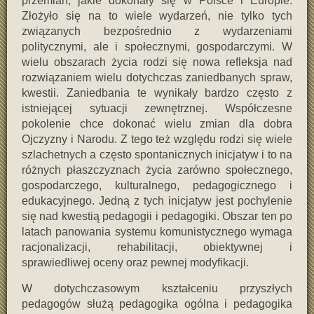
przemian, jakie dokonały się w Polsce i Europie.
Złożyło się na to wiele wydarzeń, nie tylko tych
związanych bezpośrednio z wydarzeniami
politycznymi, ale i społecznymi, gospodarczymi. W
wielu obszarach życia rodzi się nowa refleksja nad
rozwiązaniem wielu dotychczas zaniedbanych spraw,
kwestii. Zaniedbania te wynikały bardzo często z
istniejącej sytuacji zewnętrznej. Współczesne
pokolenie chce dokonać wielu zmian dla dobra
Ojczyzny i Narodu. Z tego też względu rodzi się wiele
szlachetnych a często spontanicznych inicjatyw i to na
różnych płaszczyznach życia zarówno społecznego,
gospodarczego, kulturalnego, pedagogicznego i
edukacyjnego. Jedną z tych inicjatyw jest pochylenie
się nad kwestią pedagogii i pedagogiki. Obszar ten po
latach panowania systemu komunistycznego wymaga
racjonalizacji, rehabilitacji, obiektywnej i
sprawiedliwej oceny oraz pewnej modyfikacji.
W dotychczasowym kształceniu przyszłych
pedagogów służą pedagogika ogólna i pedagogika