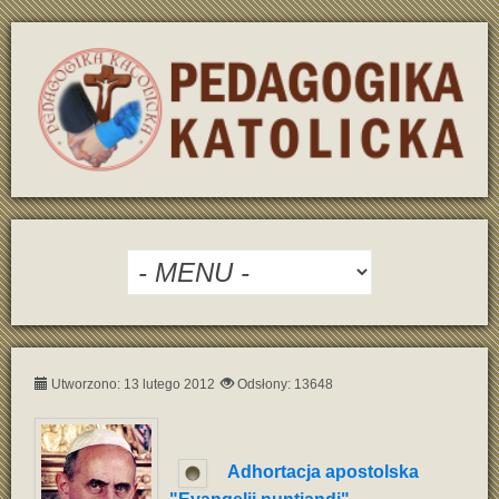
Utworzono: 13 lutego 2012
Odsłony: 13648
Adhortacja apostolska