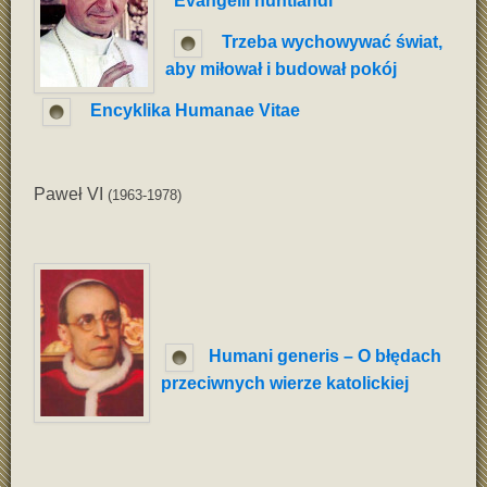
"Evangelii nuntiandi"
Trzeba wychowywać świat,
aby miłował i budował pokój
Encyklika Humanae Vitae
Paweł VI
(1963-1978)
Humani generis – O błędach
przeciwnych wierze katolickiej