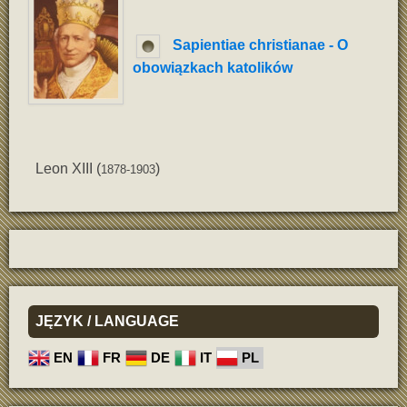
Sapientiae christianae - O
obowiązkach katolików
Leon XIII (
)
1878-1903
JĘZYK
/ LANGUAGE
EN
FR
DE
IT
PL