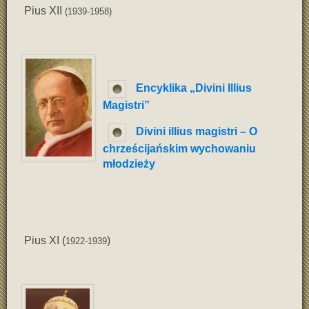
Pius XII
(1939-1958)
Encyklika „Divini Illius
Magistri”
Divini illius magistri – O
chrześcijańskim wychowaniu
młodzieży
Pius XI (
)
1922-1939