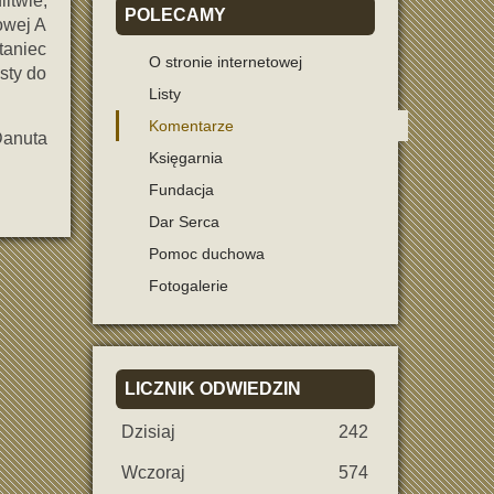
itwie,
POLECAMY
owej A
taniec
O stronie internetowej
sty do
Listy
Komentarze
a
Księgarnia
Fundacja
Dar Serca
Pomoc duchowa
Fotogalerie
LICZNIK
ODWIEDZIN
Dzisiaj
242
Wczoraj
574