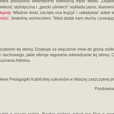
wa poruszona wewnętrzne trafnością myśli tekstu „Głupot
ekkość stylistyczna i „gorzki uśmiech” wykłada jasno, klarowni
łupoty.
Właśnie teraz zaczęła ona krążyć i udeptywać sobie 
ości.
Jesteśmy wzmocnieni. Tekst dodał nam otuchy czuwają
zatorom tej strony. Dziękuje za włączenie mnie do grona osób,
i duchowego, jakie oferuje regularne odwiedzanie tej strony. 
e uznania Admina.
ołowi Pedagogiki Katolickiej sukcesów w Waszej zaszczytnej pr
Pozdrawia