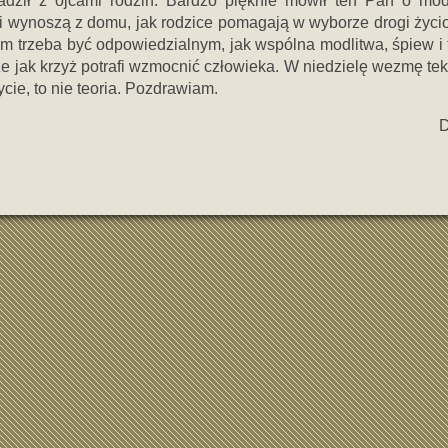
adził z ojcami rodzin. Bardzo pięknie mówił ten Pan o modl
eci wynoszą z domu, jak rodzice pomagają w wyborze drogi życi
kim trzeba być odpowiedzialnym, jak wspólna modlitwa, śpiew i 
e jak krzyż potrafi wzmocnić człowieka. W niedzielę wezmę tek
cie, to nie teoria. Pozdrawiam.
Danut