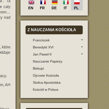
a”. Ta
e cały
EN
FR
DE
IT
PL
teren…
cy nad
Z
NAUCZANIA KOŚCIOŁA
Franciszek
 które
Benedykt XVI
Oddaje
Jan Paweł II
Nauczanie Papieży
Biskupi
Ojcowie Kościoła
acy.
Stolica Apostolska
m, AH
Kościół w Polsce