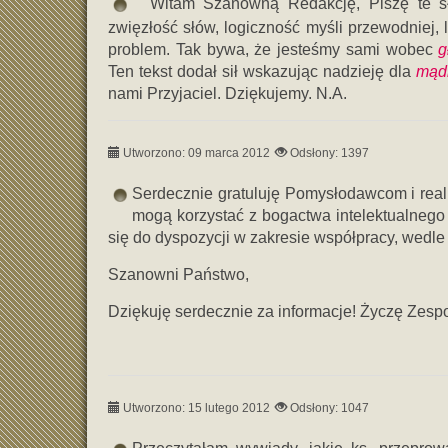
Witam Szanowną Redakcję, Piszę te sło
zwięzłość słów, logiczność myśli przewodniej, l
problem. Tak bywa, że jesteśmy sami wobec
g
Ten tekst dodał sił wskazując nadzieję dla
mądr
nami Przyjaciel. Dziękujemy. N.A.
Utworzono: 09 marca 2012
Odsłony: 1397
Serdecznie gratuluję Pomysłodawcom i reali
mogą korzystać z bogactwa intelektualnego 
się do dyspozycji w zakresie współpracy, wedl
Szanowni Państwo,
Dziękuję serdecznie za informacje! Życzę Zesp
Utworzono: 15 lutego 2012
Odsłony: 1047