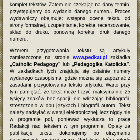
komplet tekstów. Zatem nie czekając na dany termin,
przystępujemy do wydania danego numeru. Proces
wydawniczy obejmuje: wstępną ocenę tekstu od
strony formalnej, uzupełnianie, korektę, recenzowanie,
skład do druku, ponowną korektę, druk danego
numeru.
Wzorem przygotowania tekstu są artykuły
zamieszczone na stronie
www.pedkat.pl
zakładka
„Catholic Pedagogy”
lub
„Pedagogika Katolicka”
.
W zakładkach tych znajdują się ostatnie numery
wydanego czasopisma, gdzie można się zapoznać z
zasadami przygotowania tekstu artykułu. Warto przy
tym pamiętać, że tekst może liczyć maksymalnie 25
tysięcy znaków bez spacji, nie wliczając bibliografii,
streszczenia w obu językach i biografii autora. Tekst
należy nadsyłać w wersji elektronicznej, lecz nigdy nie
w programie pdf, ponieważ wyklucza to pracę
Redakcji nad tekstem w tym programie. Opłaty za
publikację tekstu dokonujemy po otrzymaniu
pozytywnych recenzji przez Redakcję, która wtedy