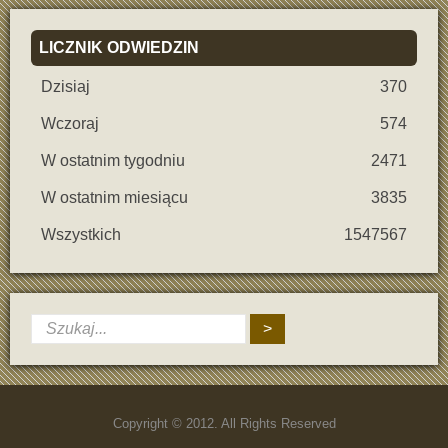
LICZNIK
ODWIEDZIN
Dzisiaj
370
Wczoraj
574
W ostatnim tygodniu
2471
W ostatnim miesiącu
3835
Wszystkich
1547567
>
Copyright © 2012. All Rights Reserved
Podczas analizy kasyn przy pracy z zasobami kasynowymi należy