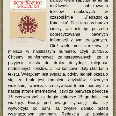
bardzo wiele zapytań na temat
możliwości publikowania
tekstów naukowych w
czasopiśmie „Pedagogika
Katolicka”. Fakt ten nas bardzo
cieszy, ale istnieje potrzeba
doprecyzowania pewnych
informacji z tym związanych.
Otóż wielu prosi o rezerwację
miejsca w najbliższym numerze, czyli 38/2026.
Chcemy poinformować zainteresowanych, że o
przyjęciu tekstu do druku decyduje kolejność
nadesłanych tekstów, a nie końcowe daty składania
tekstu. Wyjątkiem jest sytuacja, gdyby jednak okazało
się, że brak jest kompletu artykułów złożonych
wcześniej, wówczas rzeczywiście termin podany na
naszej stronie internetowej, czyli za pierwsze półrocze
15 czerwca zaś za drugie półrocze 15 grudnia, jest
wiążący. Biorąc pod uwagę sytuację jaka się
wytworzyła od paru lat, zwykle daleko przed
wyznaczonym terminem, Redakcja już posiada