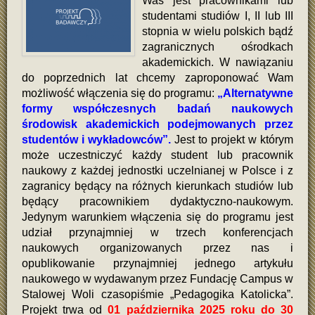
Was jest pracownikami lub
studentami studiów I, II lub III
stopnia w wielu polskich bądź
zagranicznych ośrodkach
akademickich. W nawiązaniu
do poprzednich lat chcemy zaproponować Wam
możliwość włączenia się do programu:
„Alternatywne
formy współczesnych badań naukowych
środowisk akademickich podejmowanych przez
studentów i wykładowców”.
Jest to projekt w którym
może uczestniczyć każdy student lub pracownik
naukowy z każdej jednostki uczelnianej w Polsce i z
zagranicy będący na różnych kierunkach studiów lub
będący pracownikiem dydaktyczno-naukowym.
Jedynym warunkiem włączenia się do programu jest
udział przynajmniej w trzech konferencjach
naukowych organizowanych przez nas i
opublikowanie przynajmniej jednego artykułu
naukowego w wydawanym przez Fundację Campus w
Stalowej Woli czasopiśmie „Pedagogika Katolicka”.
Projekt trwa od
01 października 2025 roku do 30