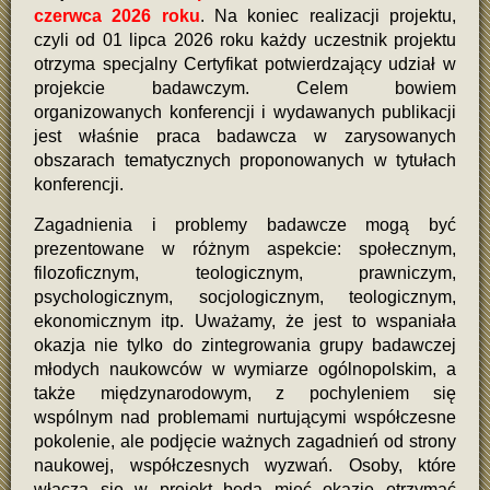
czerwca 2026 roku
. Na koniec realizacji projektu,
czyli od 01 lipca 2026 roku każdy uczestnik projektu
otrzyma specjalny Certyfikat potwierdzający udział w
projekcie badawczym. Celem bowiem
organizowanych konferencji i wydawanych publikacji
jest właśnie praca badawcza w zarysowanych
obszarach tematycznych proponowanych w tytułach
konferencji.
Zagadnienia i problemy badawcze mogą być
prezentowane w różnym aspekcie: społecznym,
filozoficznym, teologicznym, prawniczym,
psychologicznym, socjologicznym, teologicznym,
ekonomicznym itp. Uważamy, że jest to wspaniała
okazja nie tylko do zintegrowania grupy badawczej
młodych naukowców w wymiarze ogólnopolskim, a
także międzynarodowym, z pochyleniem się
wspólnym nad problemami nurtującymi współczesne
pokolenie, ale podjęcie ważnych zagadnień od strony
naukowej, współczesnych wyzwań. Osoby, które
włączą się w projekt będą mieć okazję otrzymać