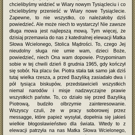
chcielibyśmy widzieć w Wiary nowym Tysiącleciu i co
chcielibyśmy przenieść w Wiary nowe Tysiąclecie.
Zapewne, to nie wszystko, co należałoby dziś
powiedzieć. Ale może niech to wystarczy! Nie zawsze
długa mowa jest najlepszą mową. Tym więcej, że
dzisiaj przemawia do nas z katedralnej elewacji Matka
Słowa Wcielonego, Stolica Mądrości. To, czego Jej
nieudolny sługa nie umie wam, dzieci Boże,
powiedzieć, niech Ona wam dopowie. Przypominam
sobie w tej chwili dzień 8 grudnia 1965, gdy kończył
się sobór. Na placu św. Piotra stała tak samo jak dziś
tutaj wielka rzesza, a przed Bazyliką zasiadało dwa i
pół tysiąca biskupów, przedstawicieli wszystkich
niemal narodów i misje nadzwyczajne prawie
wszystkich państw. To, co działo się przed Bazyliką
Piotrową, budziło olbrzymie zainteresowanie.
Wszyscy czuli, że w pracy soborowej przez
messagge, które papież wysyłał, dopełnia się jakieś
wielkie błogosławieństwo dla świata. Wtedy to z
elewacji patrzyła na nas Matka Słowa Wcielonego,