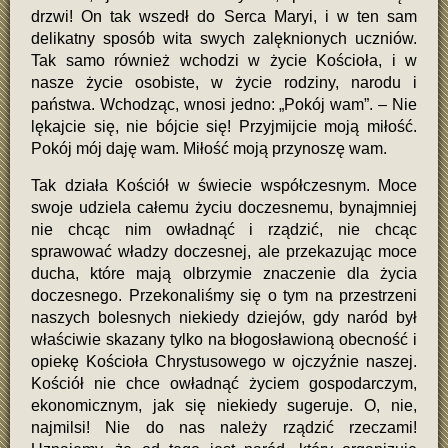
drzwi! On tak wszedł do Serca Maryi, i w ten sam
delikatny sposób wita swych zalęknionych uczniów.
Tak samo również wchodzi w życie Kościoła, i w
nasze życie osobiste, w życie rodziny, narodu i
państwa. Wchodząc, wnosi jedno: „Pokój wam”. – Nie
lękajcie się, nie bójcie się! Przyjmijcie moją miłość.
Pokój mój daję wam. Miłość moją przynoszę wam.
Tak działa Kościół w świecie współczesnym. Moce
swoje udziela całemu życiu doczesnemu, bynajmniej
nie chcąc nim owładnąć i rządzić, nie chcąc
sprawować władzy doczesnej, ale przekazując moce
ducha, które mają olbrzymie znaczenie dla życia
doczesnego. Przekonaliśmy się o tym na przestrzeni
naszych bolesnych niekiedy dziejów, gdy naród był
właściwie skazany tylko na błogosławioną obecność i
opiekę Kościoła Chrystusowego w ojczyźnie naszej.
Kościół nie chce owładnąć życiem gospodarczym,
ekonomicznym, jak się niekiedy sugeruje. O, nie,
najmilsi! Nie do nas należy rządzić rzeczami!