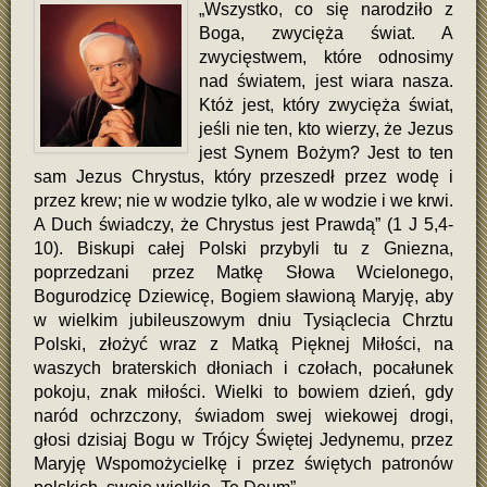
„Wszystko, co się narodziło z
Boga, zwycięża świat. A
zwycięstwem, które odnosimy
nad światem, jest wiara nasza.
Któż jest, który zwycięża świat,
jeśli nie ten, kto wierzy, że Jezus
jest Synem Bożym? Jest to ten
sam Jezus Chrystus, który przeszedł przez wodę i
przez krew; nie w wodzie tylko, ale w wodzie i we krwi.
A Duch świadczy, że Chrystus jest Prawdą” (1 J 5,4-
10). Biskupi całej Polski przybyli tu z Gniezna,
poprzedzani przez Matkę Słowa Wcielonego,
Bogurodzicę Dziewicę, Bogiem sławioną Maryję, aby
w wielkim jubileuszowym dniu Tysiąclecia Chrztu
Polski, złożyć wraz z Matką Pięknej Miłości, na
waszych braterskich dłoniach i czołach, pocałunek
pokoju, znak miłości. Wielki to bowiem dzień, gdy
naród ochrzczony, świadom swej wiekowej drogi,
głosi dzisiaj Bogu w Trójcy Świętej Jedynemu, przez
Maryję Wspomożycielkę i przez świętych patronów