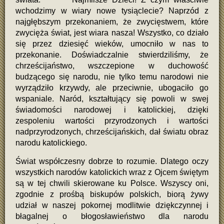
wchodzimy w wiary nowe tysiąclecie? Naprzód z
najgłębszym przekonaniem, że zwycięstwem, które
zwycięża świat, jest wiara nasza! Wszystko, co działo
się przez dziesięć wieków, umocniło w nas to
przekonanie. Doświadczalnie stwierdziliśmy, że
chrześcijaństwo, wszczepione w duchowość
budzącego się narodu, nie tylko temu narodowi nie
wyrządziło krzywdy, ale przeciwnie, ubogaciło go
wspaniale. Naród, kształtujący się powoli w swej
świadomości narodowej i katolickiej, dzięki
zespoleniu wartości przyrodzonych i wartości
nadprzyrodzonych, chrześcijańskich, dał światu obraz
narodu katolickiego.
Świat współczesny dobrze to rozumie. Dlatego oczy
wszystkich narodów katolickich wraz z Ojcem świętym
są w tej chwili skierowane ku Polsce. Wszyscy oni,
zgodnie z prośbą biskupów polskich, biorą żywy
udział w naszej pokornej modlitwie dziękczynnej i
błagalnej o błogosławieństwo dla narodu