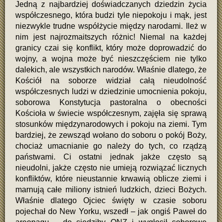
Jedną z najbardziej doświadczanych dziedzin życia
współczesnego, która budzi tyle niepokoju i mąk, jest
niezwykle trudne współżycie między narodami. Ileż w
nim jest najrozmaitszych różnic! Niemal na każdej
granicy czai się konflikt, który może doprowadzić do
wojny, a wojna może być nieszczęściem nie tylko
dalekich, ale wszystkich narodów. Właśnie dlatego, że
Kościół na soborze widział całą nieudolność
współczesnych ludzi w dziedzinie umocnienia pokoju,
soborowa Konstytucja pastoralna o obecności
Kościoła w świecie współczesnym, zajęła się sprawą
stosunków międzynarodowych i pokoju na ziemi. Tym
bardziej, że zewsząd wołano do soboru o pokój Boży,
chociaż umacnianie go należy do tych, co rządzą
państwami. Ci ostatni jednak jakże często są
nieudolni, jakże często nie umieją rozwiązać licznych
konfliktów, które nieustannie krwawią oblicze ziemi i
marnują całe miliony istnień ludzkich, dzieci Bożych.
Właśnie dlatego Ojciec święty w czasie soboru
pojechał do New Yorku, wszedł – jak ongiś Paweł do