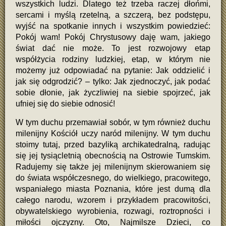
wszystkich ludzi. Dlatego też trzeba raczej dłońmi,
sercami i myślą rzetelną, a szczerą, bez podstępu,
wyjść na spotkanie innych i wszystkim powiedzieć:
Pokój wam! Pokój Chrystusowy daję wam, jakiego
świat dać nie może. To jest rozwojowy etap
współżycia rodziny ludzkiej, etap, w którym nie
możemy już odpowiadać na pytanie: Jak oddzielić i
jak się odgrodzić? – tylko: Jak zjednoczyć, jak podać
sobie dłonie, jak życzliwiej na siebie spojrzeć, jak
ufniej się do siebie odnosić!
W tym duchu przemawiał sobór, w tym również duchu
milenijny Kościół uczy naród milenijny. W tym duchu
stoimy tutaj, przed bazyliką archikatedralną, radując
się jej tysiącletnią obecnością na Ostrowie Tumskim.
Radujemy się także jej milenijnym skierowaniem się
do świata współczesnego, do wielkiego, pracowitego,
wspaniałego miasta Poznania, które jest dumą dla
całego narodu, wzorem i przykładem pracowitości,
obywatelskiego wyrobienia, rozwagi, roztropności i
miłości ojczyzny. Oto, Najmilsze Dzieci, co