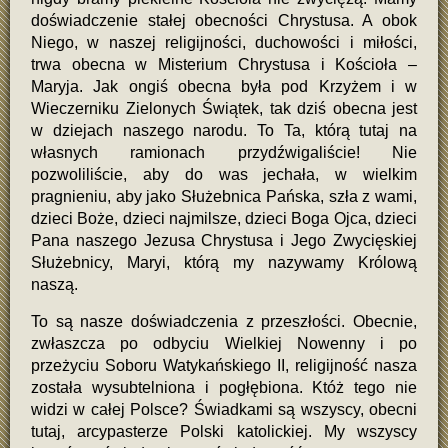
doświadczenie stałej obecności Chrystusa. A obok
Niego, w naszej religijności, duchowości i miłości,
trwa obecna w Misterium Chrystusa i Kościoła –
Maryja. Jak ongiś obecna była pod Krzyżem i w
Wieczerniku Zielonych Świątek, tak dziś obecna jest
w dziejach naszego narodu. To Ta, którą tutaj na
własnych ramionach przydźwigaliście! Nie
pozwoliliście, aby do was jechała, w wielkim
pragnieniu, aby jako Służebnica Pańska, szła z wami,
dzieci Boże, dzieci najmilsze, dzieci Boga Ojca, dzieci
Pana naszego Jezusa Chrystusa i Jego Zwycięskiej
Służebnicy, Maryi, którą my nazywamy Królową
naszą.
To są nasze doświadczenia z przeszłości. Obecnie,
zwłaszcza po odbyciu Wielkiej Nowenny i po
przeżyciu Soboru Watykańskiego II, religijność nasza
została wysubtelniona i pogłębiona. Któż tego nie
widzi w całej Polsce? Świadkami są wszyscy, obecni
tutaj, arcypasterze Polski katolickiej. My wszyscy