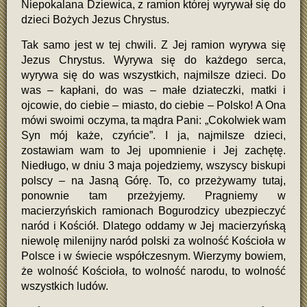
Niepokalana Dziewica, z ramion której wyrywał się do
dzieci Bożych Jezus Chrystus.
Tak samo jest w tej chwili. Z Jej ramion wyrywa się
Jezus Chrystus. Wyrywa się do każdego serca,
wyrywa się do was wszystkich, najmilsze dzieci. Do
was – kapłani, do was – małe dziateczki, matki i
ojcowie, do ciebie – miasto, do ciebie – Polsko! A Ona
mówi swoimi oczyma, ta mądra Pani: „Cokolwiek wam
Syn mój każe, czyńcie”. I ja, najmilsze dzieci,
zostawiam wam to Jej upomnienie i Jej zachętę.
Niedługo, w dniu 3 maja pojedziemy, wszyscy biskupi
polscy – na Jasną Górę. To, co przeżywamy tutaj,
ponownie tam przeżyjemy. Pragniemy w
macierzyńskich ramionach Bogurodzicy ubezpieczyć
naród i Kościół. Dlatego oddamy w Jej macierzyńską
niewolę milenijny naród polski za wolność Kościoła w
Polsce i w świecie współczesnym. Wierzymy bowiem,
że wolność Kościoła, to wolność narodu, to wolność
wszystkich ludów.