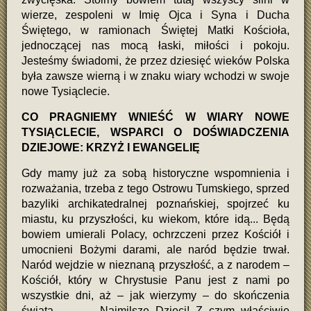
wierze, zespoleni w Imię Ojca i Syna i Ducha
Świętego, w ramionach Świętej Matki Kościoła,
jednoczącej nas mocą łaski, miłości i pokoju.
Jesteśmy świadomi, że przez dziesięć wieków Polska
była zawsze wierną i w znaku wiary wchodzi w swoje
nowe Tysiąclecie.
CO PRAGNIEMY WNIEŚĆ W WIARY NOWE
TYSIĄCLECIE, WSPARCI O DOŚWIADCZENIA
DZIEJOWE: KRZYŻ I EWANGELIĘ
Gdy mamy już za sobą historyczne wspomnienia i
rozważania, trzeba z tego Ostrowu Tumskiego, sprzed
bazyliki archikatedralnej poznańskiej, spojrzeć ku
miastu, ku przyszłości, ku wiekom, które idą... Będą
bowiem umierali Polacy, ochrzczeni przez Kościół i
umocnieni Bożymi darami, ale naród będzie trwał.
Naród wejdzie w nieznaną przyszłość, a z narodem –
Kościół, który w Chrystusie Panu jest z nami po
wszystkie dni, aż – jak wierzymy – do skończenia
świata. Najmilsze Dzieci! Z czym właściwie