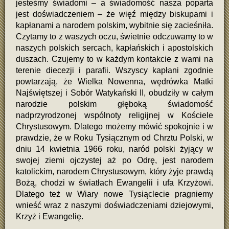
jesteśmy świadomi – a świadomość nasza poparta
jest doświadczeniem – że więź między biskupami i
kapłanami a narodem polskim, wybitnie się zacieśniła.
Czytamy to z waszych oczu, świetnie odczuwamy to w
naszych polskich sercach, kapłańskich i apostolskich
duszach. Czujemy to w każdym kontakcie z wami na
terenie diecezji i parafii. Wszyscy kapłani zgodnie
powtarzają, że Wielka Nowenna, wędrówka Matki
Najświętszej i Sobór Watykański II, obudziły w całym
narodzie polskim głęboką świadomość
nadprzyrodzonej wspólnoty religijnej w Kościele
Chrystusowym. Dlatego możemy mówić spokojnie i w
prawdzie, że w Roku Tysiącznym od Chrztu Polski, w
dniu 14 kwietnia 1966 roku, naród polski żyjący w
swojej ziemi ojczystej aż po Odrę, jest narodem
katolickim, narodem Chrystusowym, który żyje prawdą
Bożą, chodzi w światłach Ewangelii i ufa Krzyżowi.
Dlatego też w Wiary nowe Tysiąclecie pragniemy
wnieść wraz z naszymi doświadczeniami dziejowymi,
Krzyż i Ewangelię.