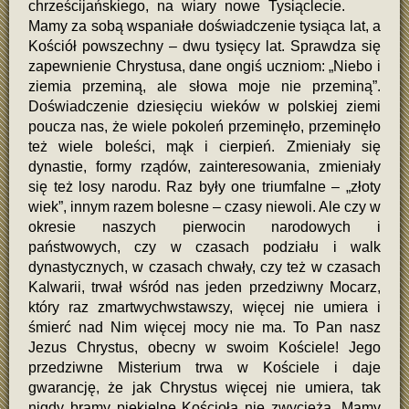
chrześcijańskiego, na wiary nowe Tysiąclecie.
Mamy za sobą wspaniałe doświadczenie tysiąca lat, a
Kościół powszechny – dwu tysięcy lat. Sprawdza się
zapewnienie Chrystusa, dane ongiś uczniom: „Niebo i
ziemia przeminą, ale słowa moje nie przeminą”.
Doświadczenie dziesięciu wieków w polskiej ziemi
poucza nas, że wiele pokoleń przeminęło, przeminęło
też wiele boleści, mąk i cierpień. Zmieniały się
dynastie, formy rządów, zainteresowania, zmieniały
się też losy narodu. Raz były one triumfalne – „złoty
wiek”, innym razem bolesne – czasy niewoli. Ale czy w
okresie naszych pierwocin narodowych i
państwowych, czy w czasach podziału i walk
dynastycznych, w czasach chwały, czy też w czasach
Kalwarii, trwał wśród nas jeden przedziwny Mocarz,
który raz zmartwychwstawszy, więcej nie umiera i
śmierć nad Nim więcej mocy nie ma. To Pan nasz
Jezus Chrystus, obecny w swoim Kościele! Jego
przedziwne Misterium trwa w Kościele i daje
gwarancję, że jak Chrystus więcej nie umiera, tak
nigdy bramy piekielne Kościoła nie zwyciężą. Mamy