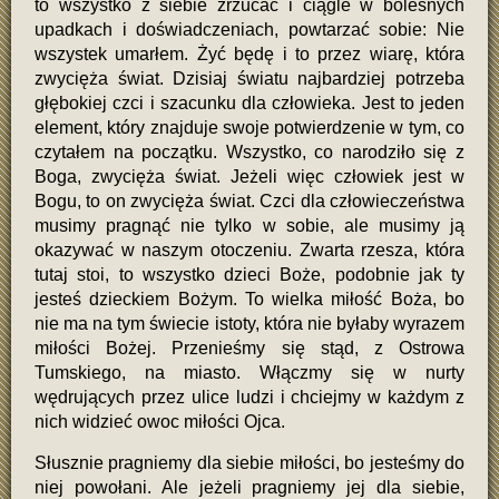
to wszystko z siebie zrzucać i ciągle w bolesnych
upadkach i doświadczeniach, powtarzać sobie: Nie
wszystek umarłem. Żyć będę i to przez wiarę, która
zwycięża świat. Dzisiaj światu najbardziej potrzeba
głębokiej czci i szacunku dla człowieka. Jest to jeden
element, który znajduje swoje potwierdzenie w tym, co
czytałem na początku. Wszystko, co narodziło się z
Boga, zwycięża świat. Jeżeli więc człowiek jest w
Bogu, to on zwycięża świat. Czci dla człowieczeństwa
musimy pragnąć nie tylko w sobie, ale musimy ją
okazywać w naszym otoczeniu. Zwarta rzesza, która
tutaj stoi, to wszystko dzieci Boże, podobnie jak ty
jesteś dzieckiem Bożym. To wielka miłość Boża, bo
nie ma na tym świecie istoty, która nie byłaby wyrazem
miłości Bożej. Przenieśmy się stąd, z Ostrowa
Tumskiego, na miasto. Włączmy się w nurty
wędrujących przez ulice ludzi i chciejmy w każdym z
nich widzieć owoc miłości Ojca.
Słusznie pragniemy dla siebie miłości, bo jesteśmy do
niej powołani. Ale jeżeli pragniemy jej dla siebie,