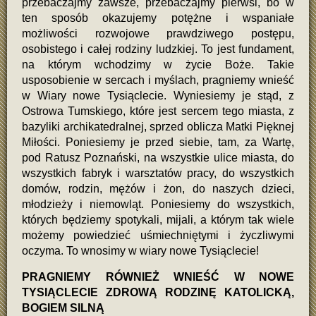
przebaczajmy zawsze, przebaczajmy pierwsi, bo w
ten sposób okazujemy potężne i wspaniałe
możliwości rozwojowe prawdziwego postępu,
osobistego i całej rodziny ludzkiej. To jest fundament,
na którym wchodzimy w życie Boże. Takie
usposobienie w sercach i myślach, pragniemy wnieść
w Wiary nowe Tysiąclecie. Wyniesiemy je stąd, z
Ostrowa Tumskiego, które jest sercem tego miasta, z
bazyliki archikatedralnej, sprzed oblicza Matki Pięknej
Miłości. Poniesiemy je przed siebie, tam, za Wartę,
pod Ratusz Poznański, na wszystkie ulice miasta, do
wszystkich fabryk i warsztatów pracy, do wszystkich
domów, rodzin, mężów i żon, do naszych dzieci,
młodzieży i niemowląt. Poniesiemy do wszystkich,
których będziemy spotykali, mijali, a którym tak wiele
możemy powiedzieć uśmiechniętymi i życzliwymi
oczyma. To wnosimy w wiary nowe Tysiąclecie!
PRAGNIEMY RÓWNIEŻ WNIEŚĆ W NOWE
TYSIĄCLECIE ZDROWĄ RODZINĘ KATOLICKĄ,
BOGIEM SILNĄ