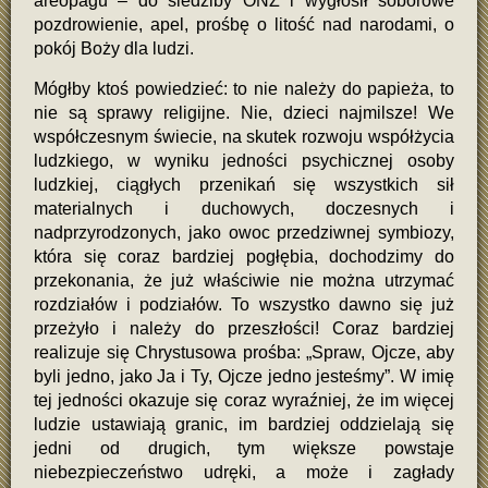
areopagu – do siedziby ONZ i wygłosił soborowe
pozdrowienie, apel, prośbę o litość nad narodami, o
pokój Boży dla ludzi.
Mógłby ktoś powiedzieć: to nie należy do papieża, to
nie są sprawy religijne. Nie, dzieci najmilsze! We
współczesnym świecie, na skutek rozwoju współżycia
ludzkiego, w wyniku jedności psychicznej osoby
ludzkiej, ciągłych przenikań się wszystkich sił
materialnych i duchowych, doczesnych i
nadprzyrodzonych, jako owoc przedziwnej symbiozy,
która się coraz bardziej pogłębia, dochodzimy do
przekonania, że już właściwie nie można utrzymać
rozdziałów i podziałów. To wszystko dawno się już
przeżyło i należy do przeszłości! Coraz bardziej
realizuje się Chrystusowa prośba: „Spraw, Ojcze, aby
byli jedno, jako Ja i Ty, Ojcze jedno jesteśmy”. W imię
tej jedności okazuje się coraz wyraźniej, że im więcej
ludzie ustawiają granic, im bardziej oddzielają się
jedni od drugich, tym większe powstaje
niebezpieczeństwo udręki, a może i zagłady