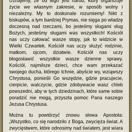
Uznajemy, że od tego jest naród, który organizuje
życie we własnym zakresie, w sposób wolny i
niezależny. My to doskonale rozumiemy! Nikt z
biskupów, a tym bardziej Prymas, nie sięga po władzę
doczesną nad rzeczami, bo jesteśmy sługami sług
Bożych, jesteśmy sługami was wszystkich! Kościół
nas uczy całować wasze stopy, jak to widzicie w
Wielki Czwartek. Kościół nas uczy służyć rodzinie,
matkom, ojcom, dziatwie. Kościół nas uczy
błogosławić wszystkie wasze dzienne sprawy.
Kościół, najmilsze dzieci, chce wam przekazać
swojego ducha, którego tchnie, abyście wy, wziąwszy
Chrystusa, ponieśli Go wszędzie, gdzie pracujecie,
cierpicie, walczycie, gdzie zdobywacie wasz chleb
powszedni, aby w tych dziedzinach, które same sobie
poradzić nie mogą, przyszła pomoc Pana naszego
Jezusa Chrystusa.
Można tu powtórzyć znowu słowa Apostoła:
„Wszystko, co się narodziło z Boga, zwycięża świat. A
zwycięstwem, które odnosimy nad światem, jest wiara