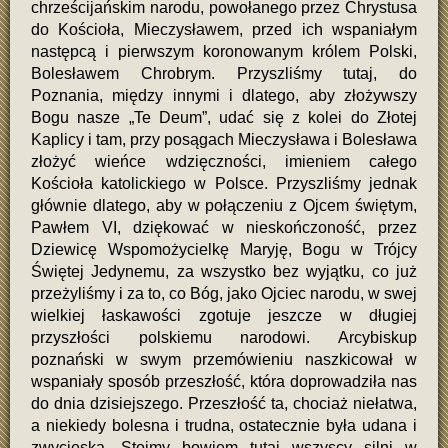
chrześcijańskim narodu, powołanego przez Chrystusa
do Kościoła, Mieczysławem, przed ich wspaniałym
następcą i pierwszym koronowanym królem Polski,
Bolesławem Chrobrym. Przyszliśmy tutaj, do
Poznania, między innymi i dlatego, aby złożywszy
Bogu nasze „Te Deum”, udać się z kolei do Złotej
Kaplicy i tam, przy posągach Mieczysława i Bolesława
złożyć wieńce wdzięczności, imieniem całego
Kościoła katolickiego w Polsce. Przyszliśmy jednak
głównie dlatego, aby w połączeniu z Ojcem świętym,
Pawłem VI, dziękować w nieskończoność, przez
Dziewicę Wspomożycielkę Maryję, Bogu w Trójcy
Świętej Jedynemu, za wszystko bez wyjątku, co już
przeżyliśmy i za to, co Bóg, jako Ojciec narodu, w swej
wielkiej łaskawości zgotuje jeszcze w długiej
przyszłości polskiemu narodowi. Arcybiskup
poznański w swym przemówieniu naszkicował w
wspaniały sposób przeszłość, która doprowadziła nas
do dnia dzisiejszego. Przeszłość ta, chociaż niełatwa,
a niekiedy bolesna i trudna, ostatecznie była udana i
zwycięska. Stoimy bowiem tutaj wszyscy silni w