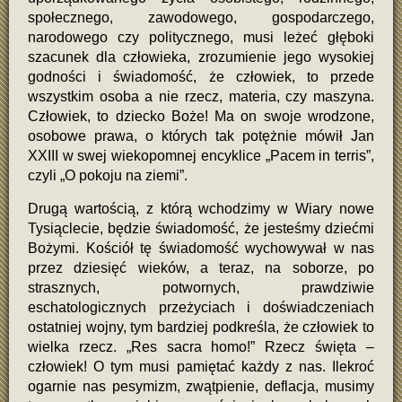
społecznego, zawodowego, gospodarczego,
narodowego czy politycznego, musi leżeć głęboki
szacunek dla człowieka, zrozumienie jego wysokiej
godności i świadomość, że człowiek, to przede
wszystkim osoba a nie rzecz, materia, czy maszyna.
Człowiek, to dziecko Boże! Ma on swoje wrodzone,
osobowe prawa, o których tak potężnie mówił Jan
XXIII w swej wiekopomnej encyklice „Pacem in terris”,
czyli „O pokoju na ziemi”.
Drugą wartością, z którą wchodzimy w Wiary nowe
Tysiąclecie, będzie świadomość, że jesteśmy dziećmi
Bożymi. Kościół tę świadomość wychowywał w nas
przez dziesięć wieków, a teraz, na soborze, po
strasznych, potwornych, prawdziwie
eschatologicznych przeżyciach i doświadczeniach
ostatniej wojny, tym bardziej podkreśla, że człowiek to
wielka rzecz. „Res sacra homo!” Rzecz święta –
człowiek! O tym musi pamiętać każdy z nas. Ilekroć
ogarnie nas pesymizm, zwątpienie, deflacja, musimy