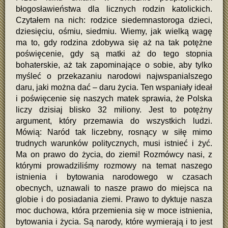
błogosławieństwa dla licznych rodzin katolickich.
Czytałem na nich: rodzice siedemnastoroga dzieci,
dziesięciu, ośmiu, siedmiu. Wiemy, jak wielką wagę
ma to, gdy rodzina zdobywa się aż na tak potężne
poświęcenie, gdy są matki aż do tego stopnia
bohaterskie, aż tak zapominające o sobie, aby tylko
myśleć o przekazaniu narodowi najwspanialszego
daru, jaki można dać – daru życia. Ten wspaniały ideał
i poświęcenie się naszych matek sprawia, że Polska
liczy dzisiaj blisko 32 miliony. Jest to potężny
argument, który przemawia do wszystkich ludzi.
Mówią: Naród tak liczebny, rosnący w siłę mimo
trudnych warunków politycznych, musi istnieć i żyć.
Ma on prawo do życia, do ziemi! Rozmówcy nasi, z
którymi prowadziliśmy rozmowy na temat naszego
istnienia i bytowania narodowego w czasach
obecnych, uznawali to nasze prawo do miejsca na
globie i do posiadania ziemi. Prawo to dyktuje nasza
moc duchowa, która przemienia się w moce istnienia,
bytowania i życia. Są narody, które wymierają i to jest