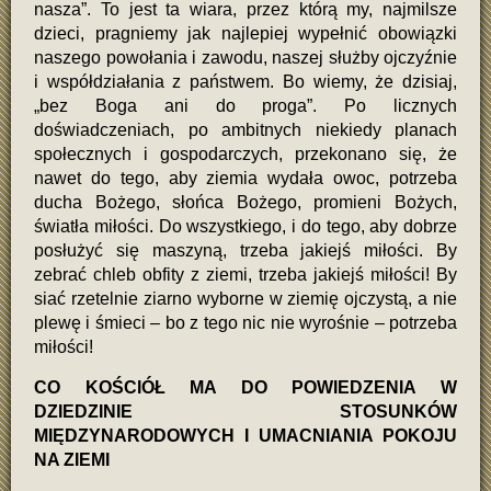
nasza”. To jest ta wiara, przez którą my, najmilsze
dzieci, pragniemy jak najlepiej wypełnić obowiązki
naszego powołania i zawodu, naszej służby ojczyźnie
i współdziałania z państwem. Bo wiemy, że dzisiaj,
„bez Boga ani do proga”. Po licznych
doświadczeniach, po ambitnych niekiedy planach
społecznych i gospodarczych, przekonano się, że
nawet do tego, aby ziemia wydała owoc, potrzeba
ducha Bożego, słońca Bożego, promieni Bożych,
światła miłości. Do wszystkiego, i do tego, aby dobrze
posłużyć się maszyną, trzeba jakiejś miłości. By
zebrać chleb obfity z ziemi, trzeba jakiejś miłości! By
siać rzetelnie ziarno wyborne w ziemię ojczystą, a nie
plewę i śmieci – bo z tego nic nie wyrośnie – potrzeba
miłości!
CO KOŚCIÓŁ MA DO POWIEDZENIA W
DZIEDZINIE STOSUNKÓW
MIĘDZYNARODOWYCH I UMACNIANIA POKOJU
NA ZIEMI