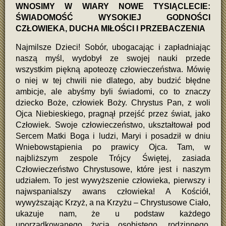
WNOSIMY W WIARY NOWE TYSIĄCLECIE:
ŚWIADOMOŚĆ WYSOKIEJ GODNOŚCI
CZŁOWIEKA, DUCHA MIŁOŚCI I PRZEBACZENIA
Najmilsze Dzieci! Sobór, ubogacając i zapładniając
naszą myśl, wydobył ze swojej nauki przede
wszystkim piękną apoteozę człowieczeństwa. Mówię
o niej w tej chwili nie dlatego, aby budzić błędne
ambicje, ale abyśmy byli świadomi, co to znaczy
dziecko Boże, człowiek Boży. Chrystus Pan, z woli
Ojca Niebieskiego, pragnął przejść przez świat, jako
Człowiek. Swoje człowieczeństwo, ukształtował pod
Sercem Matki Boga i ludzi, Maryi i posadził w dniu
Wniebowstąpienia po prawicy Ojca. Tam, w
najbliższym zespole Trójcy Świętej, zasiada
Człowieczeństwo Chrystusowe, które jest i naszym
udziałem. To jest wywyższenie człowieka, pierwszy i
najwspanialszy awans człowieka! A Kościół,
wywyższając Krzyż, a na Krzyżu – Chrystusowe Ciało,
ukazuje nam, że u podstaw każdego
uporządkowanego życia osobistego, rodzinnego,