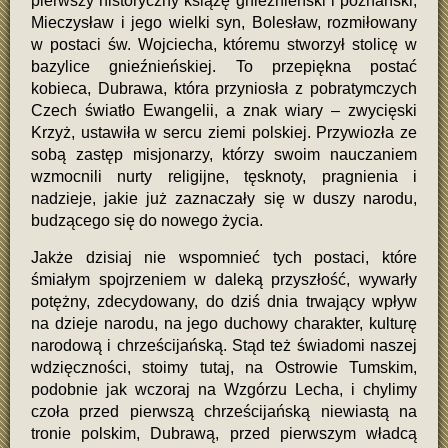
pierwszy historyczny książę gnieźnieński i poznański,
Mieczysław i jego wielki syn, Bolesław, rozmiłowany
w postaci św. Wojciecha, któremu stworzył stolicę w
bazylice gnieźnieńskiej. To przepiękna postać
kobieca, Dubrawa, która przyniosła z pobratymczych
Czech światło Ewangelii, a znak wiary – zwycięski
Krzyż, ustawiła w sercu ziemi polskiej. Przywiozła ze
sobą zastęp misjonarzy, którzy swoim nauczaniem
wzmocnili nurty religijne, tęsknoty, pragnienia i
nadzieje, jakie już zaznaczały się w duszy narodu,
budzącego się do nowego życia.
Jakże dzisiaj nie wspomnieć tych postaci, które
śmiałym spojrzeniem w daleką przyszłość, wywarły
potężny, zdecydowany, do dziś dnia trwający wpływ
na dzieje narodu, na jego duchowy charakter, kulturę
narodową i chrześcijańską. Stąd też świadomi naszej
wdzięczności, stoimy tutaj, na Ostrowie Tumskim,
podobnie jak wczoraj na Wzgórzu Lecha, i chylimy
czoła przed pierwszą chrześcijańską niewiastą na
tronie polskim, Dubrawą, przed pierwszym władcą