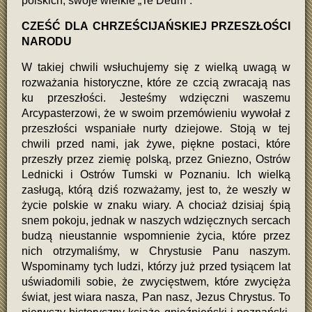
polskich, swoje wielkie „Te Deum”.
CZEŚĆ DLA CHRZEŚCIJAŃSKIEJ PRZESZŁOŚCI
NARODU
W takiej chwili wsłuchujemy się z wielką uwagą w
rozważania historyczne, które ze czcią zwracają nas
ku przeszłości. Jesteśmy wdzięczni waszemu
Arcypasterzowi, że w swoim przemówieniu wywołał z
przeszłości wspaniałe nurty dziejowe. Stoją w tej
chwili przed nami, jak żywe, piękne postaci, które
przeszły przez ziemię polską, przez Gniezno, Ostrów
Lednicki i Ostrów Tumski w Poznaniu. Ich wielką
zasługą, którą dziś rozważamy, jest to, że weszły w
życie polskie w znaku wiary. A chociaż dzisiaj śpią
snem pokoju, jednak w naszych wdzięcznych sercach
budzą nieustannie wspomnienie życia, które przez
nich otrzymaliśmy, w Chrystusie Panu naszym.
Wspominamy tych ludzi, którzy już przed tysiącem lat
uświadomili sobie, że zwycięstwem, które zwycięża
świat, jest wiara nasza, Pan nasz, Jezus Chrystus. To