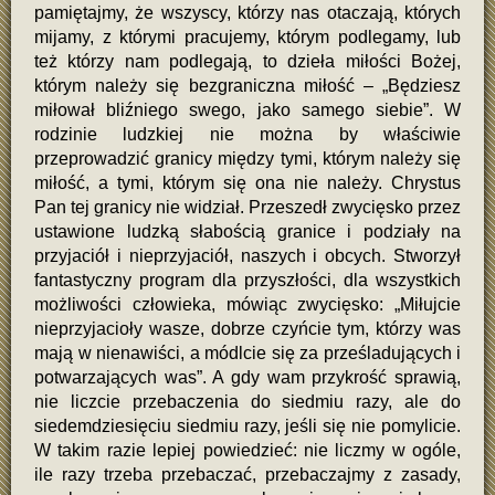
pamiętajmy, że wszyscy, którzy nas otaczają, których
mijamy, z którymi pracujemy, którym podlegamy, lub
też którzy nam podlegają, to dzieła miłości Bożej,
którym należy się bezgraniczna miłość – „Będziesz
miłował bliźniego swego, jako samego siebie”. W
rodzinie ludzkiej nie można by właściwie
przeprowadzić granicy między tymi, którym należy się
miłość, a tymi, którym się ona nie należy. Chrystus
Pan tej granicy nie widział. Przeszedł zwycięsko przez
ustawione ludzką słabością granice i podziały na
przyjaciół i nieprzyjaciół, naszych i obcych. Stworzył
fantastyczny program dla przyszłości, dla wszystkich
możliwości człowieka, mówiąc zwycięsko: „Miłujcie
nieprzyjacioły wasze, dobrze czyńcie tym, którzy was
mają w nienawiści, a módlcie się za prześladujących i
potwarzających was”. A gdy wam przykrość sprawią,
nie liczcie przebaczenia do siedmiu razy, ale do
siedemdziesięciu siedmiu razy, jeśli się nie pomylicie.
W takim razie lepiej powiedzieć: nie liczmy w ogóle,
ile razy trzeba przebaczać, przebaczajmy z zasady,