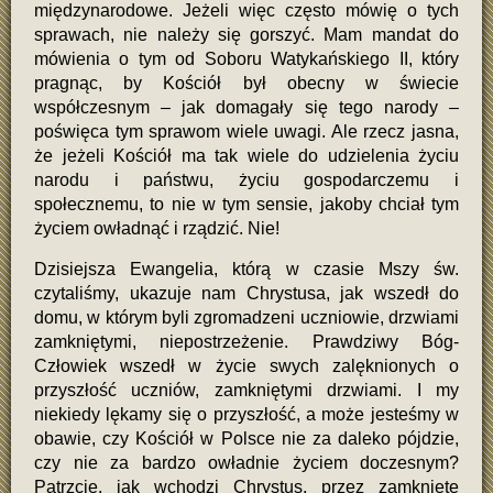
międzynarodowe. Jeżeli więc często mówię o tych
sprawach, nie należy się gorszyć. Mam mandat do
mówienia o tym od Soboru Watykańskiego II, który
pragnąc, by Kościół był obecny w świecie
współczesnym – jak domagały się tego narody –
poświęca tym sprawom wiele uwagi. Ale rzecz jasna,
że jeżeli Kościół ma tak wiele do udzielenia życiu
narodu i państwu, życiu gospodarczemu i
społecznemu, to nie w tym sensie, jakoby chciał tym
życiem owładnąć i rządzić. Nie!
Dzisiejsza Ewangelia, którą w czasie Mszy św.
czytaliśmy, ukazuje nam Chrystusa, jak wszedł do
domu, w którym byli zgromadzeni uczniowie, drzwiami
zamkniętymi, niepostrzeżenie. Prawdziwy Bóg-
Człowiek wszedł w życie swych zalęknionych o
przyszłość uczniów, zamkniętymi drzwiami. I my
niekiedy lękamy się o przyszłość, a może jesteśmy w
obawie, czy Kościół w Polsce nie za daleko pójdzie,
czy nie za bardzo owładnie życiem doczesnym?
Patrzcie, jak wchodzi Chrystus, przez zamknięte