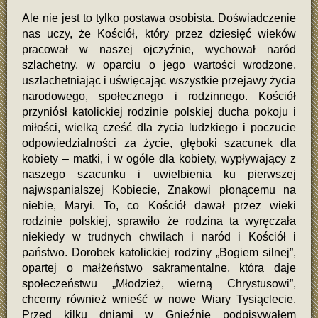
Ale nie jest to tylko postawa osobista. Doświadczenie
nas uczy, że Kościół, który przez dziesięć wieków
pracował w naszej ojczyźnie, wychował naród
szlachetny, w oparciu o jego wartości wrodzone,
uszlachetniając i uświęcając wszystkie przejawy życia
narodowego, społecznego i rodzinnego. Kościół
przyniósł katolickiej rodzinie polskiej ducha pokoju i
miłości, wielką cześć dla życia ludzkiego i poczucie
odpowiedzialności za życie, głęboki szacunek dla
kobiety – matki, i w ogóle dla kobiety, wypływający z
naszego szacunku i uwielbienia ku pierwszej
najwspanialszej Kobiecie, Znakowi płonącemu na
niebie, Maryi. To, co Kościół dawał przez wieki
rodzinie polskiej, sprawiło że rodzina ta wyręczała
niekiedy w trudnych chwilach i naród i Kościół i
państwo. Dorobek katolickiej rodziny „Bogiem silnej”,
opartej o małżeństwo sakramentalne, która daje
społeczeństwu „Młodzież, wierną Chrystusowi”,
chcemy również wnieść w nowe Wiary Tysiąclecie.
Przed kilku dniami w Gnieźnie podpisywałem