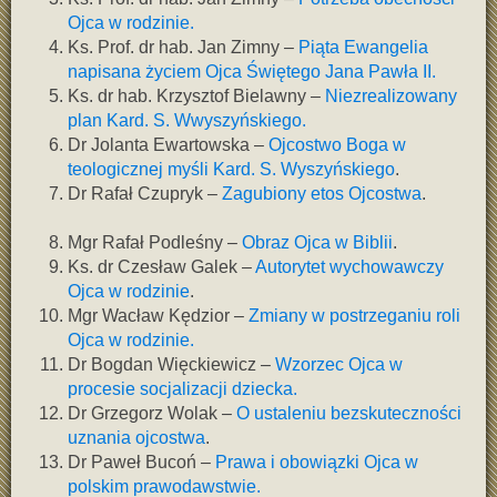
Ojca w rodzinie.
Ks. Prof. dr hab. Jan Zimny –
Piąta Ewangelia
napisana życiem Ojca Świętego Jana Pawła II.
Ks. dr hab. Krzysztof Bielawny –
Niezrealizowany
plan Kard. S. Wwyszyńskiego.
Dr Jolanta Ewartowska –
Ojcostwo Boga w
teologicznej myśli Kard. S. Wyszyńskiego
.
Dr Rafał Czupryk –
Zagubiony etos Ojcostwa
.
Mgr Rafał Podleśny –
Obraz Ojca w Biblii
.
Ks. dr Czesław Galek –
Autorytet wychowawczy
Ojca w rodzinie
.
Mgr Wacław Kędzior –
Zmiany w postrzeganiu roli
Ojca w rodzinie.
Dr Bogdan Więckiewicz –
Wzorzec Ojca w
procesie socjalizacji dziecka.
Dr Grzegorz Wolak –
O ustaleniu bezskuteczności
uznania ojcostwa
.
Dr Paweł Bucoń –
Prawa i obowiązki Ojca w
polskim prawodawstwie.