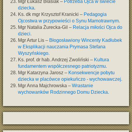
Mgr Łukasz Błasiak –
Potrzeba Ojca w świecie
dziecka
.
Ks. dk mgr Krzysztof Kranicki –
Pedagogia
Ojcostwa w przypowieści o Synu Marnotrawnym.
Mgr Natalia Żurecka-Gil –
Relacja miłości Ojca do
dzieci.
Mgr Artur Lis –
Błogosławiony Wincenty Kadłubek
w Eksplikacji nauczania Prymasa Stefana
Wyszyńskiego.
Ks. prof. dr hab. Andrzej Zwoliński –
Kultura
fundamentem współczesnego patriotyzmu.
Mgr Katarzyna Jarosz –
Konsekwencje pobytu
dziecka w placówce opiekuńczo - wychowawczej.
Mgr Anna Majchrowska –
Wrastanie
wychowanków Rodzinnego Domu Dziecka.