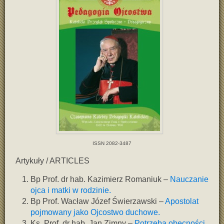
ISSN 2082-3487
Artykuły
/ ARTICLES
Bp Prof. dr hab. Kazimierz Romaniuk –
Nauczanie
ojca i matki w rodzinie.
Bp Prof. Wacław Józef Świerzawski –
Apostolat
pojmowany jako Ojcostwo duchowe.
Ks. Prof. dr hab. Jan Zimny –
Potrzeba obecności