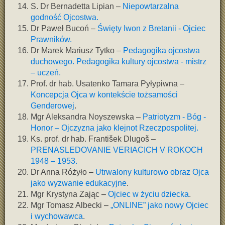
S. Dr Bernadetta Lipian –
Niepowtarzalna
godność Ojcostwa.
Dr Paweł Bucoń –
Święty Iwon z Bretanii - Ojciec
Prawników.
Dr Marek Mariusz Tytko –
Pedagogika ojcostwa
duchowego. Pedagogika kultury ojcostwa - mistrz
– uczeń.
Prof. dr hab. Usatenko Tamara Pyłypiwna –
Koncepcja Ojca w kontekście tożsamości
Genderowej
.
Mgr Aleksandra Noyszewska –
Patriotyzm - Bóg -
Honor – Ojczyzna jako klejnot Rzeczpospolitej.
Ks. prof. dr hab. František Dlugoš –
PRENASLEDOVANIE VERIACICH V ROKOCH
1948 – 1953.
Dr Anna Różyło –
Utrwalony kulturowo obraz Ojca
jako wyzwanie edukacyjne
.
Mgr Krystyna Zając –
Ojciec w życiu dziecka
.
Mgr Tomasz Albecki –
„ONLINE” jako nowy Ojciec
i wychowawca
.