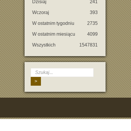
Dzisiaj
241
Wczoraj
393
W ostatnim tygodniu
2735
W ostatnim miesiącu
4099
Wszystkich
1547831
>
ji w odpowiednim momencie.
imale et d’une expérience de jeu fluide.