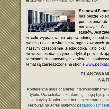
Utworzono: 10 października 2025
Odsłony: 1325
Szanowni Państ
nas będzie kole
pomnożenia lub 
naukowych. Wielu
studiów. Jest za
w celu wypracowania odpowiedniego dorobku
wezmą udział trzykrotnie w organizowanych p
naszym czasopiśmie „Pedagogika Katolicka” je
wówczas osoba otrzyma certyfikat potwierdzaj
terminami zaplanowanych konferencji naukowych
temat są zamieszczone na stronie
www.pedkat.p
PLANOWAN
NA 
Konferencje mają charakter interdyscyplinarny
tytule. Uczestnikami konferencji mogą być p
tematyką. Konferencje będą mieć charakter z
kierować na adres mailowy:
pedagogika@pedk