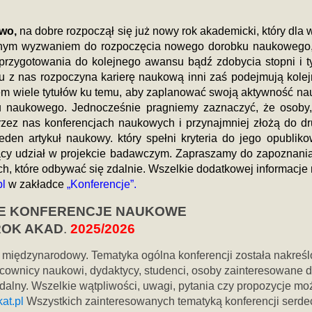
wo,
na dobre rozpoczął się już nowy rok akademicki, który dla w
jnym wyzwaniem do rozpoczęcia nowego dorobku naukowego,
przygotowania do kolejnego awansu bądź zdobycia stopni i t
 z nas rozpoczyna karierę naukową inni zaś podejmują kolej
tem wiele tytułów ku temu, aby zaplanować swoją aktywność n
 naukowego. Jednocześnie pragniemy zaznaczyć, że osoby,
rzez nas konferencjach naukowych i przynajmniej złożą do d
den artykuł naukowy. który spełni kryteria do jego opubliko
ący udział w projekcie badawczym. Zapraszamy do zapoznania
, które odbywać się zdalnie. Wszelkie dodatkowej informacje 
l
w zakładce
„Konferencje”.
E KONFERENCJE NAUKOWE
ROK AKAD
.
2025/2026
 i międzynarodowy. Tematyka ogólna konferencji została nakreś
racownicy naukowi, dydaktycy, studenci, osoby zainteresowane 
dalny. Wszelkie wątpliwości, uwagi, pytania czy propozycje mo
at.pl
Wszystkich zainteresowanych tematyką konferencji serde