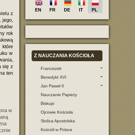
EN
FR
DE
IT
PL
ielu z
 jego,
ytułów
ny rok
aukową
 które
ruku w
Z
NAUCZANIA KOŚCIOŁA
wania,
 się z
Franciszek
na ten
Benedykt XVI
Jan Paweł II
Nauczanie Papieży
Biskupi
lona w
Ojcowie Kościoła
daną
Stolica Apostolska
żna
Kościół w Polsce
cznie