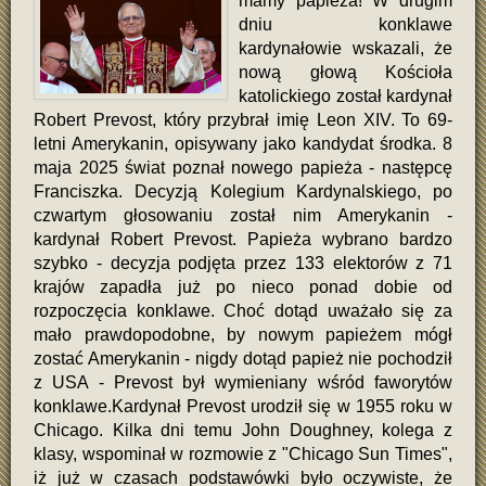
mamy papieża! W drugim
dniu konklawe
kardynałowie wskazali, że
nową głową Kościoła
katolickiego został kardynał
Robert Prevost, który przybrał imię Leon XIV. To 69-
letni Amerykanin, opisywany jako kandydat środka. 8
maja 2025 świat poznał nowego papieża - następcę
Franciszka. Decyzją Kolegium Kardynalskiego, po
czwartym głosowaniu został nim Amerykanin -
kardynał Robert Prevost. Papieża wybrano bardzo
szybko - decyzja podjęta przez 133 elektorów z 71
krajów zapadła już po nieco ponad dobie od
rozpoczęcia konklawe. Choć dotąd uważało się za
mało prawdopodobne, by nowym papieżem mógł
zostać Amerykanin - nigdy dotąd papież nie pochodził
z USA - Prevost był wymieniany wśród faworytów
konklawe.Kardynał Prevost urodził się w 1955 roku w
Chicago. Kilka dni temu John Doughney, kolega z
klasy, wspominał w rozmowie z "Chicago Sun Times",
iż już w czasach podstawówki było oczywiste, że