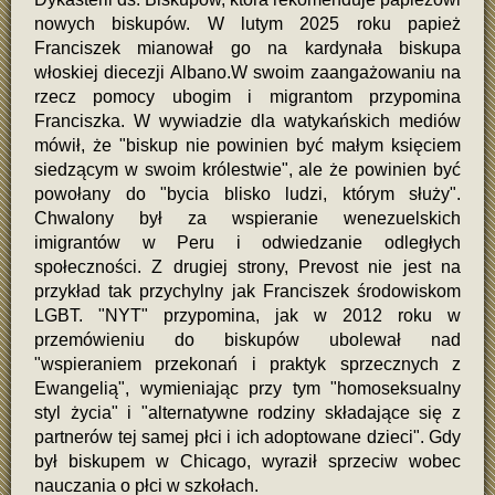
nowych biskupów. W lutym 2025 roku papież
Franciszek mianował go na kardynała biskupa
włoskiej diecezji Albano.W swoim zaangażowaniu na
rzecz pomocy ubogim i migrantom przypomina
Franciszka. W wywiadzie dla watykańskich mediów
mówił, że "biskup nie powinien być małym księciem
siedzącym w swoim królestwie", ale że powinien być
powołany do "bycia blisko ludzi, którym służy".
Chwalony był za wspieranie wenezuelskich
imigrantów w Peru i odwiedzanie odległych
społeczności. Z drugiej strony, Prevost nie jest na
przykład tak przychylny jak Franciszek środowiskom
LGBT. "NYT" przypomina, jak w 2012 roku w
przemówieniu do biskupów ubolewał nad
"wspieraniem przekonań i praktyk sprzecznych z
Ewangelią", wymieniając przy tym "homoseksualny
styl życia" i "alternatywne rodziny składające się z
partnerów tej samej płci i ich adoptowane dzieci". Gdy
był biskupem w Chicago, wyraził sprzeciw wobec
nauczania o płci w szkołach.