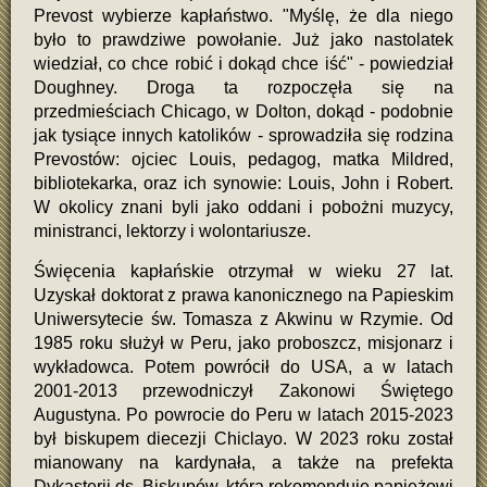
Prevost wybierze kapłaństwo. "Myślę, że dla niego
było to prawdziwe powołanie. Już jako nastolatek
wiedział, co chce robić i dokąd chce iść" - powiedział
Doughney. Droga ta rozpoczęła się na
przedmieściach Chicago, w Dolton, dokąd - podobnie
jak tysiące innych katolików - sprowadziła się rodzina
Prevostów: ojciec Louis, pedagog, matka Mildred,
bibliotekarka, oraz ich synowie: Louis, John i Robert.
W okolicy znani byli jako oddani i pobożni muzycy,
ministranci, lektorzy i wolontariusze.
Święcenia kapłańskie otrzymał w wieku 27 lat.
Uzyskał doktorat z prawa kanonicznego na Papieskim
Uniwersytecie św. Tomasza z Akwinu w Rzymie. Od
1985 roku służył w Peru, jako proboszcz, misjonarz i
wykładowca. Potem powrócił do USA, a w latach
2001-2013 przewodniczył Zakonowi Świętego
Augustyna. Po powrocie do Peru w latach 2015-2023
był biskupem diecezji Chiclayo. W 2023 roku został
mianowany na kardynała, a także na prefekta
Dykasterii ds. Biskupów, która rekomenduje papieżowi