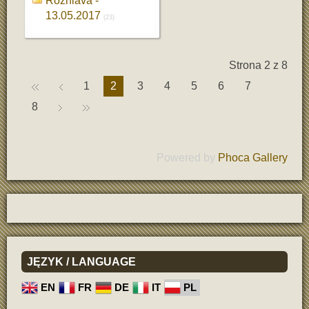
Rozniava -
13.05.2017
(23)
Strona 2 z 8
1
2
3
4
5
6
7
8
Powered by
Phoca Gallery
JĘZYK
/ LANGUAGE
EN
FR
DE
IT
PL